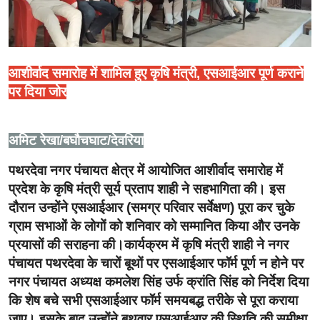
क्राइम
साहित्यिक
आशीर्वाद समारोह में शामिल हुए कृषि मंत्री, एसआईआर पूर्ण कराने
पर दिया जोर
अमिट रेखा/बघौचघाट/देवरिया
पथरदेवा नगर पंचायत क्षेत्र में आयोजित आशीर्वाद समारोह में
प्रदेश के कृषि मंत्री सूर्य प्रताप शाही ने सहभागिता की। इस
दौरान उन्होंने एसआईआर (समग्र परिवार सर्वेक्षण) पूरा कर चुके
ग्राम सभाओं के लोगों को शनिवार को सम्मानित किया और उनके
प्रयासों की सराहना की।कार्यक्रम में कृषि मंत्री शाही ने नगर
पंचायत पथरदेवा के चारों बूथों पर एसआईआर फॉर्म पूर्ण न होने पर
नगर पंचायत अध्यक्ष कमलेश सिंह उर्फ क्रांति सिंह को निर्देश दिया
कि शेष बचे सभी एसआईआर फॉर्म समयबद्ध तरीके से पूरा कराया
जाए। इसके बाद उन्होंने बूथवार एसआईआर की स्थिति की समीक्षा