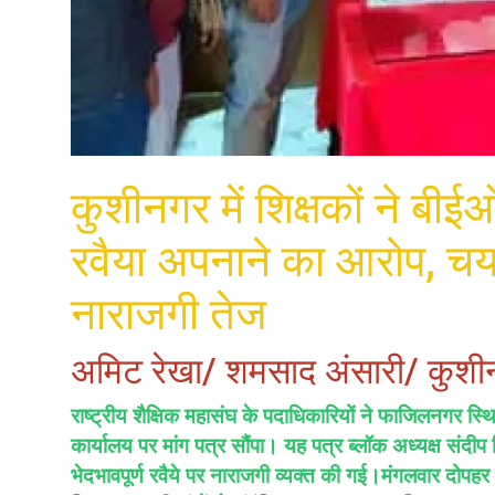
कुशीनगर में शिक्षकों ने बीई
रवैया अपनाने का आरोप, च
नाराजगी तेज
अमिट रेखा/ शमसाद अंसारी/ कुश
राष्ट्रीय शैक्षिक महासंघ के पदाधिकारियों ने फाजिलनगर स्
कार्यालय पर मांग पत्र सौंपा। यह पत्र ब्लॉक अध्यक्ष संदीप त
भेदभावपूर्ण रवैये पर नाराजगी व्यक्त की गई।मंगलवार दोपहर