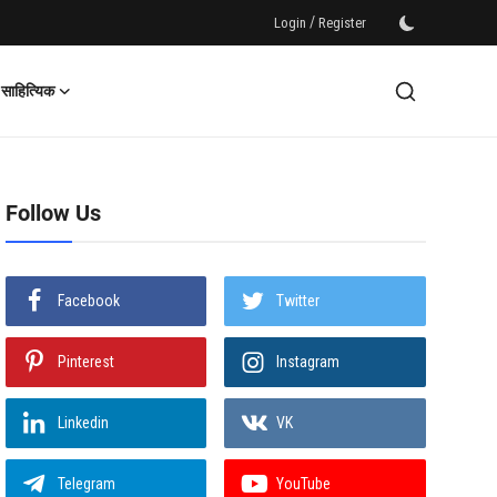
/
Login
Register
साहित्यिक
Follow Us
Facebook
Twitter
Pinterest
Instagram
Linkedin
VK
Telegram
YouTube